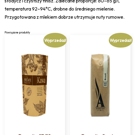
słodycz i czystszy finisz. Zalecane proporcje: 60–65 g/l,
temperatura 92–94°C, drobne do średniego mielenie.
Przygotowana z mlekiem dobrze utrzymuje nuty rumowe.
Powiązane produkty
Wyprzedaż!
Wyprzedaż!