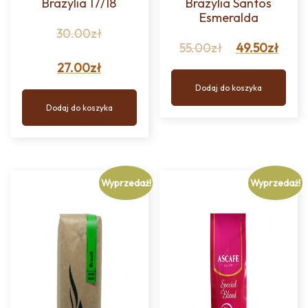
Brazylia 17/18
Brazylia Santos
Esmeralda
30.00
zł
55.00
zł
49.50
zł
27.00
zł
Dodaj do koszyka
Dodaj do koszyka
Wyprzedaż!
Wyprzedaż!