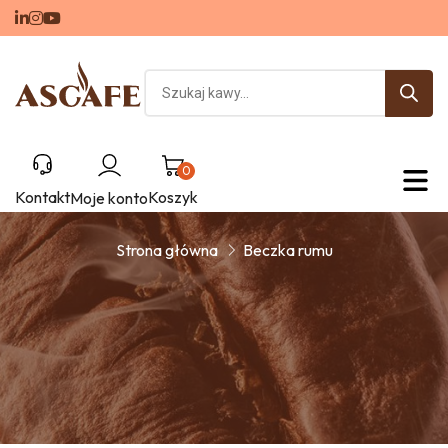
Beczka rumu
0
Kontakt
Koszyk
Moje konto
Strona główna
Beczka rumu