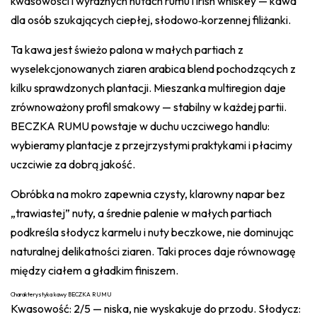
kwasowości i wyraźnych nutach rumu i irish whiskey — kawa
dla osób szukających ciepłej, słodowo‑korzennej filiżanki.
Ta kawa jest świeżo palona w małych partiach z
wyselekcjonowanych ziaren arabica blend pochodzących z
kilku sprawdzonych plantacji. Mieszanka multiregion daje
zrównoważony profil smakowy — stabilny w każdej partii.
BECZKA RUMU powstaje w duchu uczciwego handlu:
wybieramy plantacje z przejrzystymi praktykami i płacimy
uczciwie za dobrą jakość.
Obróbka na mokro zapewnia czysty, klarowny napar bez
„trawiastej” nuty, a średnie palenie w małych partiach
podkreśla słodycz karmelu i nuty beczkowe, nie dominując
naturalnej delikatności ziaren. Taki proces daje równowagę
między ciałem a gładkim finiszem.
Charakterystyka kawy BECZKA RUMU
Kwasowość: 2/5 — niska, nie wyskakuje do przodu. Słodycz: