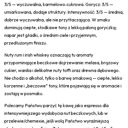
3/5 — wyczuwalna, karmelowo‑cukrowa. Gorycz: 3/5 —
umiarkowana, dodaje struktury. Intensywność: 3/5 — średnia,
dobrze wyczuwalna, ale nie przytłaczająca. W smaku
dominują ciepłe, słodkawe tony z lekką paloną goryczką;
napar jest gładki, o średnim ciele i przyjemnym,
przedłużonym finiszu.
Nuty rum i irish whiskey oznaczają tu aromaty
przypominające beczkowe dojrzewanie: melasa, brązowy
cukier, wanilia i delikatne nuty toffi oraz drewna dębowego.
Nie chodzi o alkohol, tylko o barwę smakową — ciepłe, lekko
korzenne i „beczowe” tony, które pojawiają się w aromacie i
zostają w posmaku.
Polecamy Państwu parzyć tę kawę jako espresso dla
intensywniejszego wydobycia nut beczkowych, lub w
przelewie/chemexie, jeśli wolą Państwo wyraźniejszą