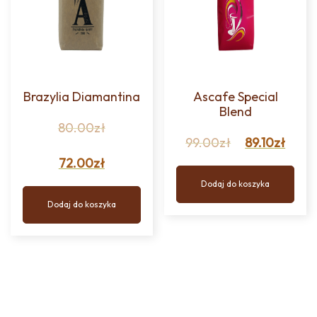
Brazylia Diamantina
Ascafe Special
Blend
80.00
zł
99.00
zł
89.10
zł
72.00
zł
Dodaj do koszyka
Dodaj do koszyka