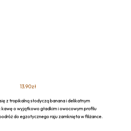
13.90
zł
ę z tropikalną słodyczą banana i delikatnym
 kawę o wyjątkowo gładkim i owocowym profilu
dróż do egzotycznego raju zamknięta w filiżance.