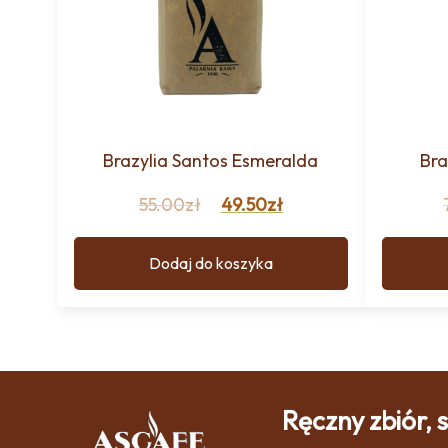
Brazylia Santos Esmeralda
Bra
55.00
zł
49.50
zł
Dodaj do koszyka
Ręczny zbiór,