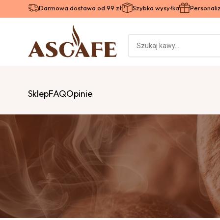
Darmowa dostawa od 99 zł
Szybka wysyłka
Personal
Sklep
FAQ
Opinie