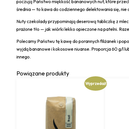
poczują Państwo miękkość bananowych nut, które przech
średnia — to kawa do codziennego delektowania się, nie 
Nuty czekolady przypominają deserową tabliczkę z mlecz
prażone tło — jak wiórki lekko opieczone na patelni. R
Polecamy Państwu tę kawę do porannych filiżanek i popo
wyjdą bananowe i kokosowe niuanse. Proporcja 60 g/l lu
innego.
Powiązane produkty
Wyprzedaż!