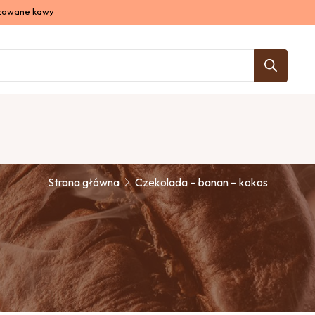
izowane kawy
Czekolada – banan – koko
Strona główna
Czekolada – banan – kokos