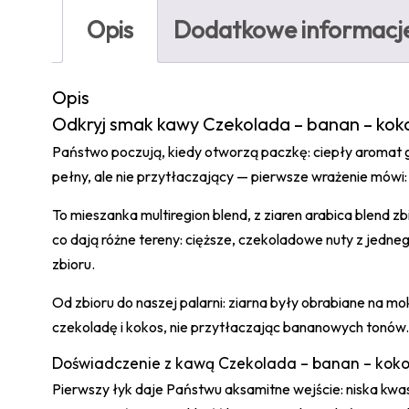
Opis
Dodatkowe informacj
Opis
Odkryj smak kawy Czekolada – banan – kok
Państwo poczują, kiedy otworzą paczkę: ciepły aromat 
pełny, ale nie przytłaczający — pierwsze wrażenie mówi:
To mieszanka multiregion blend, z ziaren arabica blend z
co dają różne tereny: cięższe, czekoladowe nuty z jedne
zbioru.
Od zbioru do naszej palarni: ziarna były obrabiane na m
czekoladę i kokos, nie przytłaczając bananowych tonów.
Doświadczenie z kawą Czekolada – banan – kok
Pierwszy łyk daje Państwu aksamitne wejście: niska kwas