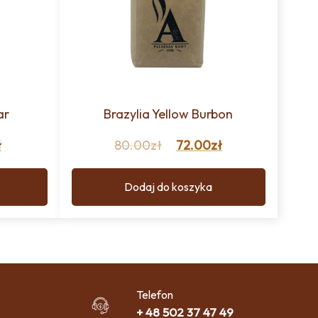
ar
Brazylia Yellow Burbon
ł
80.00
zł
72.00
zł
Dodaj do koszyka
Telefon
+ 48 502 37 47 49