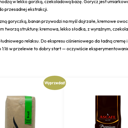
odzą w lekko gorzką, czekoladową bazę. Gorycz jest umiarkowana
do przesadnej ekstrakcji.
ną goryczką, banan przywodzi na myśl dojrzałe, kremowe owoce (
azem tworzą strukturę: kremowa, lekko słodka, z wyraźnym, czeko
łudniowego relaksu. Do ekspresu ciśnieniowego da ładną cremę i
b 1:16 w przelewie to dobry start — oczywiście eksperymentowani
Wyprzedaż!