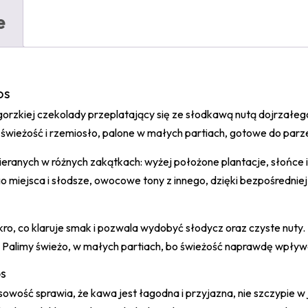
e
os
gorzkiej czekolady przeplatający się ze słodkawą nutą dojrzałe
 świeżość i rzemiosło, palone w małych partiach, gotowe do parz
bieranych w różnych zakątkach: wyżej położone plantacje, słońce 
go miejsca i słodsze, owocowe tony z innego, dzięki bezpośrednie
okro, co klaruje smak i pozwala wydobyć słodycz oraz czyste nuty
 Palimy świeżo, w małych partiach, bo świeżość naprawdę wpływa 
os
owość sprawia, że kawa jest łagodna i przyjazna, nie szczypie w 