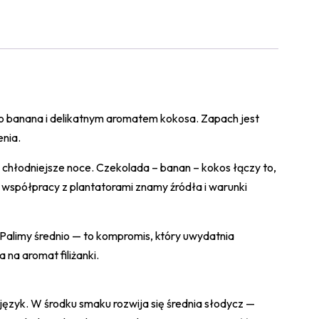
go banana i delikatnym aromatem kokosa. Zapach jest
enia.
i chłodniejsze noce. Czekolada – banan – kokos łączy to,
j współpracy z plantatorami znamy źródła i warunki
. Palimy średnio — to kompromis, który uwydatnia
na aromat filiżanki.
język. W środku smaku rozwija się średnia słodycz —