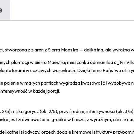
e
, stworzona z ziaren z Sierra Maestra — delikatna, ale wyraźna 
ch plantacji w Sierra Maestra; mieszanka odmian Ilsa 6_14 i Vil
lantatorami w uczciwych warunkach. Dzięki temu Państwo otrzymaj
e palenie w małych partiach wygładza kwasowość i wydobywa nuty
intensywność w każdej porcji.
 2/5) i niską gorycz (ok. 2/5), przy średniej intensywności (ok. 
żanka jest zrównoważona, gładka w finiszu, z wyraźnym, ale nie na
 delikatnej słodyczy, orzech dodaje kremowej struktury przypomin