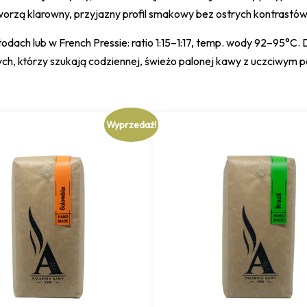
worzą klarowny, przyjazny profil smakowy bez ostrych kontrastów
h lub w French Pressie: ratio 1:15–1:17, temp. wody 92–95°C. D
u tych, którzy szukają codziennej, świeżo palonej kawy z uczciw
Wyprzedaż!