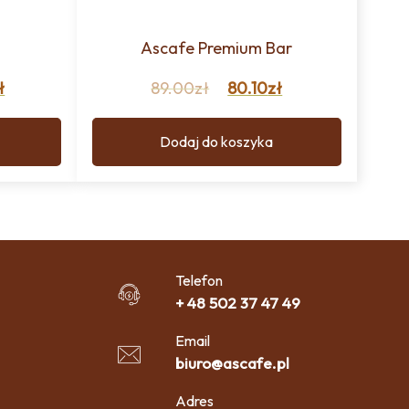
Ascafe Premium Bar
ł
89.00
zł
80.10
zł
Dodaj do koszyka
Telefon
+ 48 502 37 47 49
Email
biuro@ascafe.pl
Adres