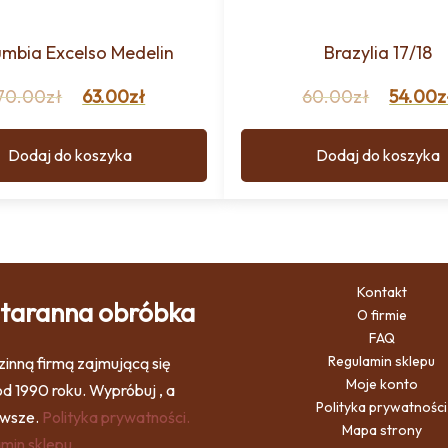
umbia Excelso Medelin
Brazylia 17/18
70.00
zł
63.00
zł
60.00
zł
54.00
z
Dodaj do koszyka
Dodaj do koszyka
Kontakt
 staranna obróbka
O firmie
FAQ
Regulamin sklepu
inną firmą zajmującą się
Moje konto
d 1990 roku. Wypróbuj , a
Polityka prywatności
awsze.
Polityka prywatności.
Mapa strony
min sklepu.