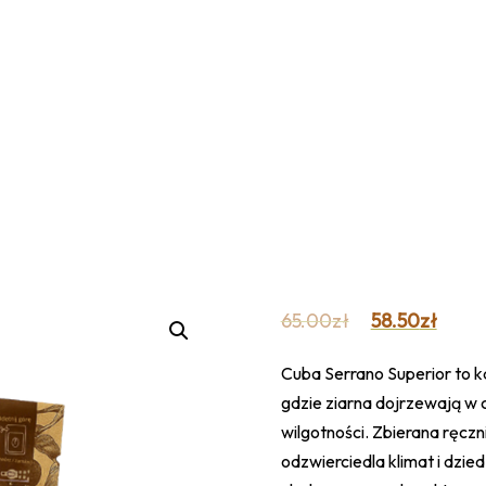
65.00
zł
58.50
zł
Cuba Serrano Superior to k
gdzie ziarna dojrzewają w ci
wilgotności. Zbierana ręcz
odzwierciedla klimat i dzi