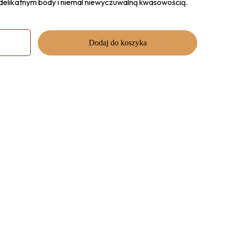
 delikatnym body i niemal niewyczuwalną kwasowością.
Dodaj do koszyka