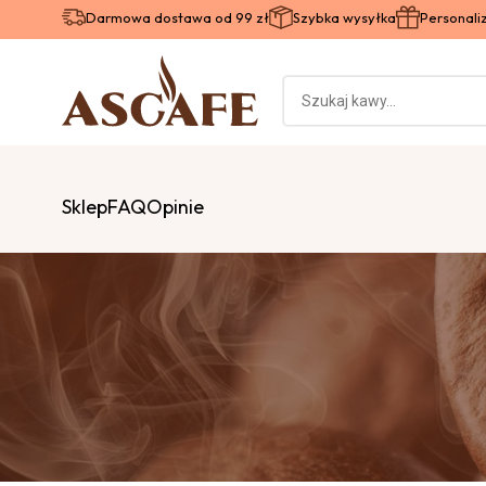
Darmowa dostawa od 99 zł
Szybka wysyłka
Personal
Sklep
FAQ
Opinie