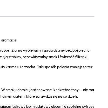
w aromacie.
lalobos. Ziarna wybieramy i sprawdzamy bez pośpiechu,
ą stabilny, przewidywalny smak i świeżość filiżanki.
 karmelu i orzecha. Taki sposób palenia zmniejsza też
3/5). W smaku dominują stonowane, konkretne tony — nie ma
chalnym ciałem, które sprawdza się na co dzień.
ającej laskowy lub migdałowy akcent, a subtelne cytrusy