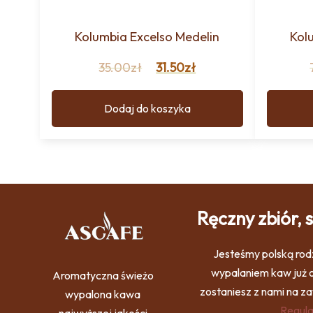
Kolumbia Excelso Medelin
Kol
35.00
zł
31.50
zł
Dodaj do koszyka
Ręczny zbiór,
Jesteśmy polską rodz
wypalaniem kaw już o
Aromatyczna świeżo
zostaniesz z nami na z
wypalona kawa
Regula