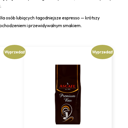
.
la osób lubiących łagodniejsze espresso — krótszy
ym pochodzeniem i przewidywalnym smakiem.
Wyprzedaż!
Wyprzedaż!