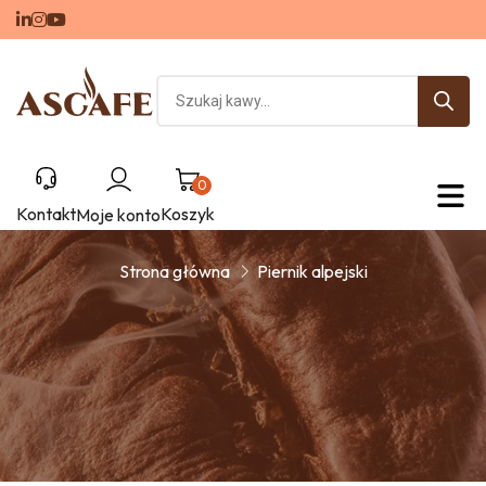
Piernik alpejski
0
Kontakt
Koszyk
Moje konto
Strona główna
Piernik alpejski