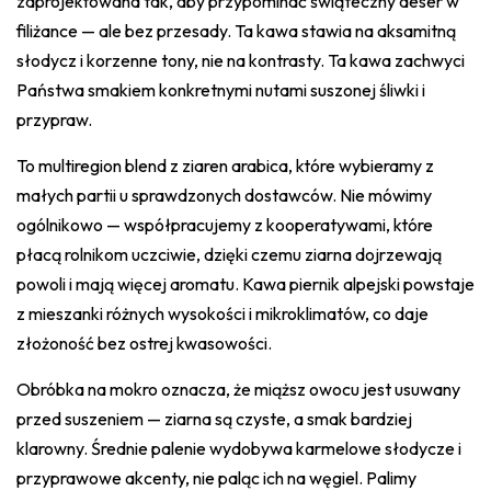
zaprojektowana tak, aby przypominać świąteczny deser w
filiżance — ale bez przesady. Ta kawa stawia na aksamitną
słodycz i korzenne tony, nie na kontrasty. Ta kawa zachwyci
Państwa smakiem konkretnymi nutami suszonej śliwki i
przypraw.
To multiregion blend z ziaren arabica, które wybieramy z
małych partii u sprawdzonych dostawców. Nie mówimy
ogólnikowo — współpracujemy z kooperatywami, które
płacą rolnikom uczciwie, dzięki czemu ziarna dojrzewają
powoli i mają więcej aromatu. Kawa piernik alpejski powstaje
z mieszanki różnych wysokości i mikroklimatów, co daje
złożoność bez ostrej kwasowości.
Obróbka na mokro oznacza, że miąższ owocu jest usuwany
przed suszeniem — ziarna są czyste, a smak bardziej
klarowny. Średnie palenie wydobywa karmelowe słodycze i
przyprawowe akcenty, nie paląc ich na węgiel. Palimy