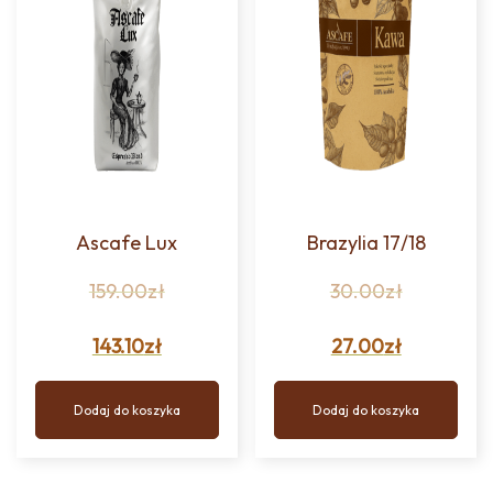
Ascafe Lux
Brazylia 17/18
159.00
zł
30.00
zł
143.10
zł
27.00
zł
Dodaj do koszyka
Dodaj do koszyka