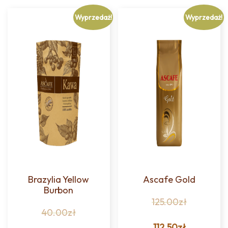
Wyprzedaż!
Wyprzedaż!
Brazylia Yellow
Ascafe Gold
Burbon
125.00
zł
40.00
zł
112.50
zł