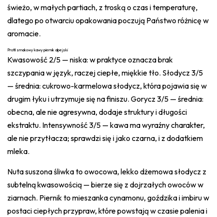
świeżo, w małych partiach, z troską o czas i temperaturę,
dlatego po otwarciu opakowania poczują Państwo różnicę w
aromacie.
Profil smakowy kawy piernik alpejski
Kwasowość 2/5 — niska: w praktyce oznacza brak
szczypania w język, raczej ciepłe, miękkie tło. Słodycz 3/5
— średnia: cukrowo-karmelowa słodycz, która pojawia się w
drugim łyku i utrzymuje się na finiszu. Gorycz 3/5 — średnia:
obecna, ale nie agresywna, dodaje struktury i długości
ekstraktu. Intensywność 3/5 — kawa ma wyraźny charakter,
ale nie przytłacza; sprawdzi się i jako czarna, i z dodatkiem
mleka.
Nuta suszona śliwka to owocowa, lekko dżemowa słodycz z
subtelną kwasowością — bierze się z dojrzałych owoców w
ziarnach. Piernik to mieszanka cynamonu, goździka i imbiru w
postaci ciepłych przypraw, które powstają w czasie palenia i