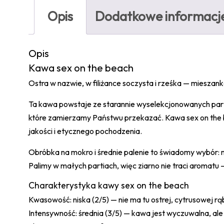
Opis
Dodatkowe informacj
Opis
Kawa sex on the beach
Ostra w nazwie, w filiżance soczysta i rześka — mieszan
Ta kawa powstaje ze starannie wyselekcjonowanych partii
które zamierzamy Państwu przekazać. Kawa sex on the 
jakości i etycznego pochodzenia.
Obróbka na mokro i średnie palenie to świadomy wybór: 
Palimy w małych partiach, więc ziarno nie traci aroma
Charakterystyka kawy sex on the beach
Kwasowość: niska (2/5) — nie ma tu ostrej, cytrusowej rąb
Intensywność: średnia (3/5) — kawa jest wyczuwalna, al