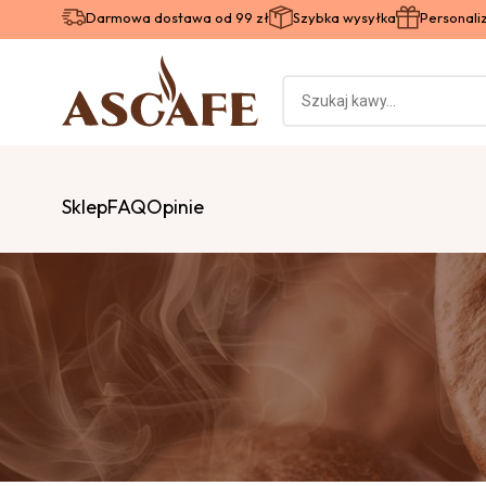
Darmowa dostawa od 99 zł
Szybka wysyłka
Personal
Sklep
FAQ
Opinie