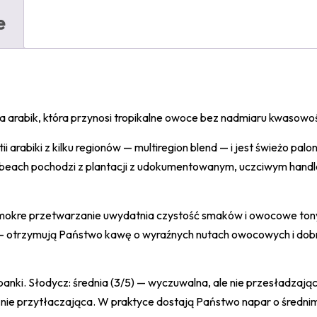
e
ka arabik, która przynosi tropikalne owoce bez nadmiaru kwasowoś
 arabiki z kilku regionów — multiregion blend — i jest świeżo pa
beach pochodzi z plantacji z udokumentowanym, uczciwym handl
mokre przetwarzanie uwydatnia czystość smaków i owocowe tony, 
tu — otrzymują Państwo kawę o wyraźnych nutach owocowych i dob
anki. Słodycz: średnia (3/5) — wyczuwalna, ale nie przesładzająca
e nie przytłaczająca. W praktyce dostają Państwo napar o średn