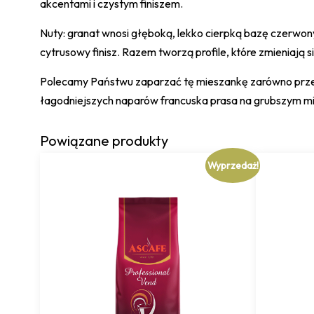
akcentami i czystym finiszem.
Nuty: granat wnosi głęboką, lekko cierpką bazę czerwony
cytrusowy finisz. Razem tworzą profile, które zmieniają 
Polecamy Państwu zaparzać tę mieszankę zarówno przelew
łagodniejszych naparów francuska prasa na grubszym mi
Powiązane produkty
Wyprzedaż!