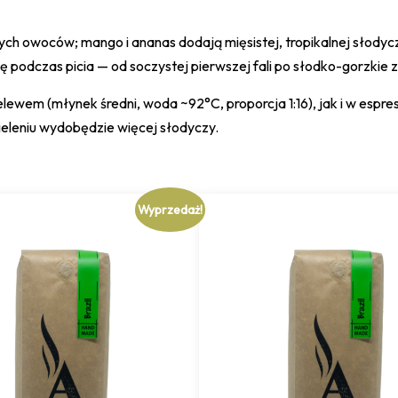
ch owoców; mango i ananas dodają mięsistej, tropikalnej słodycz
się podczas picia — od soczystej pierwszej fali po słodko-gorzkie
em (młynek średni, woda ~92°C, proporcja 1:16), jak i w espres
eleniu wydobędzie więcej słodyczy.
Wyprzedaż!