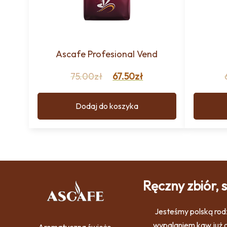
Ascafe Profesional Vend
75.00
zł
67.50
zł
Dodaj do koszyka
Ręczny zbiór,
Jesteśmy polską rodz
wypalaniem kaw już o