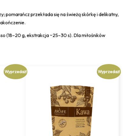
y; pomarańcz przekłada się na świeżą skórkę i delikatny,
 zakończenie.
so (18–20 g, ekstrakcja ~25–30 s). Dla miłośników
Wyprzedaż!
Wyprzedaż!