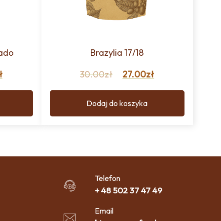
rado
Brazylia 17/18
ł
30.00
zł
27.00
zł
Dodaj do koszyka
Telefon
+ 48 502 37 47 49
Email