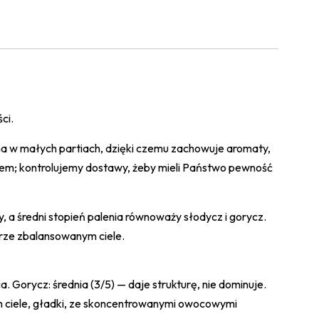
ci.
lona w małych partiach, dzięki czemu zachowuje aromaty,
em; kontrolujemy dostawy, żeby mieli Państwo pewność
a średni stopień palenia równoważy słodycz i gorycz.
rze zbalansowanym ciele.
. Gorycz: średnia (3/5) — daje strukturę, nie dominuje.
im ciele, gładki, ze skoncentrowanymi owocowymi