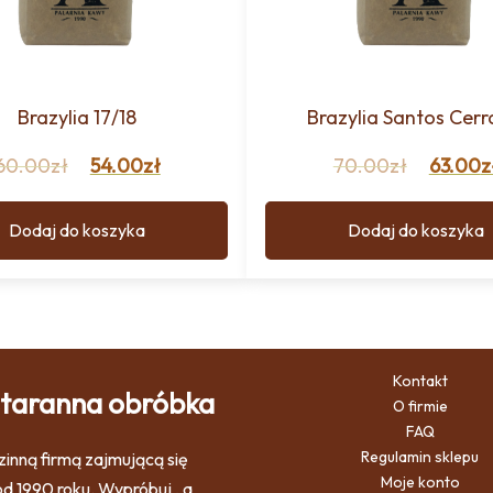
Brazylia 17/18
Brazylia Santos Cer
60.00
zł
54.00
zł
70.00
zł
63.00
z
Dodaj do koszyka
Dodaj do koszyka
Kontakt
 staranna obróbka
O firmie
FAQ
Regulamin sklepu
inną firmą zajmującą się
Moje konto
d 1990 roku. Wypróbuj , a